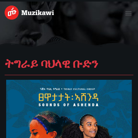
Skip
Me
to
content
ትግራይ ባህላዊ ቡድን