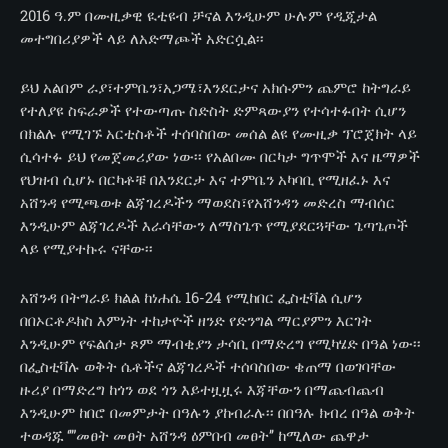
2016 ዓ.ም በሙዚቃዊ ዪቲዩብ ቻናል እንዲሁም ሁሉም የዲጂታል
መተግበሪያዎች ላይ ለአድማጮች አድርሷል፡፡
ይህ አልበም ራያ፣ተምቤን፣አጋሜ፣እንደርታና አክሱምን ጨምሮ ከትግራይ
የተለያዩ ስፍራዎች የተውጣጡ ስድስት ድምጻውያን የተሳተፉበት ሲሆን
በክልሉ የሚገኙ አርቲስቶች ተሰባስበው መሰል ልዩ የሙዚቃ ፕሮጀክት ላይ
ሲሳተፉ ይህ የመጀመሪያው ነው፡፡ የአልበሙ በርካታ ግጥሞች እና ዜማዎች
የህዝብ ሲሆኑ በርካቶቹ በእንደርታ እና ተምቤን አካባቢ የሚዘፈኑ እና
አሸንዳ የሚጫወቱ ልጃገረዶችን ማወደስ፣የአሸንዳን መድረስ ማብሰር
እንዲሁም ልጃገረዶች እራሳቸውን ለማስጌጥ የሚያደርጓቸው ጌጣጌጦች
ላይ የሚያተኩሩ ናቸው፡፡
አሸንዳ በትግራይ ክልል ከነሐሴ 16-24 የሚከበር ፌስቲቫል ሲሆን
በበኦርቶዶክስ እምነት ተከታዮች ዘንድ የድንግል ማርያምን እርገት
እንዲሁም የፍልሰታ ጾም ማብቂያን ታሳቢ በማድረግ የሚካሄድ በዓል ነው፡፡
በፌስቲቫሉ ወቅት ሴቶችና ልጃገረዶች ተሰባስበው ቄጠማ በወገባቸው
ዙሪያ በማድረግ ከጎን ወደ ጎን እይተዟዟሩ እጃቸውን በማጨብጨብ
እንዲሁም ከበሮ በመምታት በዓሉን ያከብራሉ፡፡ በበዓሉ ክብረ በዓል ወቅት
ተወዳጁ ‘’”መፀት መፀት አሸንዳ ዕምበብ መፀት’’ ከሚለው ጨዋታ