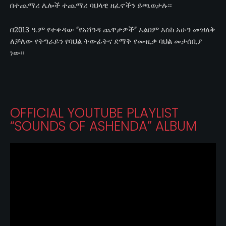
በተጨማሪ ሌሎች ተጨማሪ ባህላዊ ዘፈኖችን ይጫወታሉ፡፡
በ2013 ዓ.ም የተቀዳው ‘’የአሸንዳ ጨዋታዎች’’ አልበም እስከ አሁን መዝለቅ
ለቻለው የትግራይን የባህል ትውፊትና ደማቅ የሙዚቃ ባህል መታሰቢያ
ነው፡፡
OFFICIAL YOUTUBE PLAYLIST
“SOUNDS OF ASHENDA” ALBUM