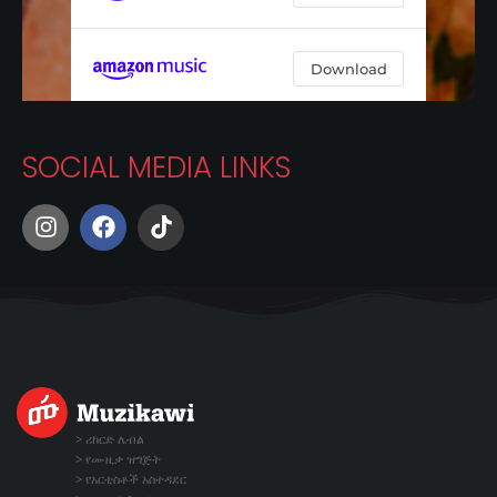
SOCIAL MEDIA LINKS
Instagram
Facebook
Tiktok
>
ሪከርድ ሌብል
>
የሙዚቃ ዝግጅት
>
የአርቲስቶች አስተዳደር