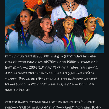
የትግራይ ባህል ቡድን በ1960 ዎቹ ከተቋቋመ ጀምሮ ባህልን አስጠብቆ
የማቆየት ምሰሶ የነበረ ሲሆን ከ1970ዎቹ እስከ 1980ዎቹ ትግራይ ኪነት
ከዛም በነሐሴ ወር 2004 ዓ.ም በድጋሚ የትግራይ ባህላዊ ቡድን በመባል
ታድሶ የትግራይን የካባተ ባህል ማንጸባረቁን ቀጥሏል፡፡ ሙዚቀኞችን፣
ተወዛዋዦችንና አርቲስቶችን የያዘው ይህ ቡድን በኢትዮጵያ እንዲሁም
አንጎላና ኳታርን ጨምሮ በዓለም አቀፍ ደረጃ ትልልቅ መድረኮች ላይ
ስራውን አቅርቧል፡፡
ሙዚቃዊ ከእውቁ የትግራይ ባህል ቡድን ጋር በመሆን በጉጉት ሲጠበቅ
የነበረውን ‘’የአሸንዳ ጨዋታዎች’’ የተሰኘውን አልበም ዓርብ ነሐሴ 10 ቀን