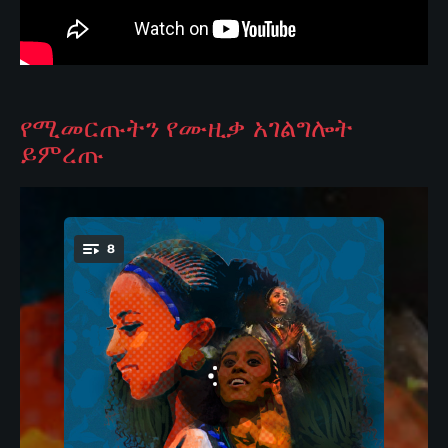
የሚመርጡትን የሙዚቃ አገልግሎት
ይምረጡ