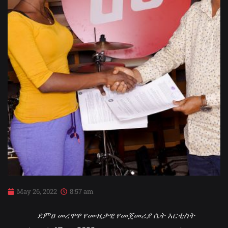
May 26, 2022
8:57 am
ደምፀ መረዋዋ የሙዚቃዊ የመጀመሪያ ሴት አርቲስት