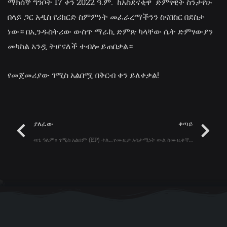
ማክሰኞ ግንቦት 17 ቀን 2022 ዓ.ም. ከአስደናቂዋ ድምፃዊት ስንታየሁ
በላይ ጋር አዲስ የሪከርድ ስምምነት መፈራረማችንን ስናበስር በደስታ
ነው። በኢንዱስትሪው ውስጥ ማራኪ ድምጽ ካላቸው ሴት ድምፃውያን
መካከል አንዷ ትሆናለች ተብሎ ይጠበቃል።
የመጀመሪያው ገሚስ አልበሟ በቅርብ ቀን ይለቀቃል!
Prev
N
ያለፈው
ቀጣይ
«የኔ ዓለም» ገሚስ አልበም (EP) ተለቀቀ!
የሙዚቃ አሳታሚነት ውል ከሙዚቀኛ ጆርጋ መስፍን ጋር