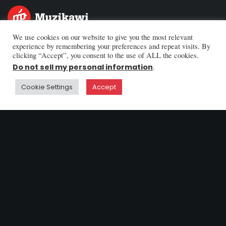
>
ሪከርድ ሌብል
>
We use cookies on our website to give you the most relevant
የሙዚቃ ዝግጅት
>
የአርቲስቶች አስተዳደር
experience by remembering your preferences and repeat visits. By
>
የሙዚቃ ቅንብር
clicking “Accept”, you consent to the use of ALL the cookies.
አድራሻ
Do not sell my personal information
.
Ethiopia:
Hayahulet Mazoria.
Haile G. Selassie Ave.
Cookie Settings
Accept
Rewina Building 7th Floor / Addis Ababa
Sweden:
Mäster Mikaels Gata 2,
116 20 Stockholm
ይከተሉን
Facebook
Instagram
Youtube
Tiktok
Telegram
© 2026 Muzikawi